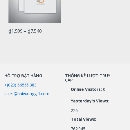
₫
1,599
–
₫
7,540
HỖ TRỢ ĐẶT HÀNG
THỐNG KÊ LƯỢT TRUY
CẬP
+(028) 66565.383
Online Visitors:
0
sales@haivuonggift.com
Yesterday's Views:
226
Total Views:
762.945