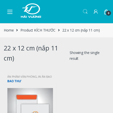
0
Home
Product KÍCH THƯỚC
22 x 12 cm (nắp 11 cm)
22 x 12 cm (nắp 11
Showing the single
cm)
result
ẤN PHẨM VĂN PHÒNG
,
IN ẤN BAO
THƯ
BAO THƯ