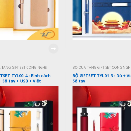
 TẶNG GIFT SET CÔNG NGHỆ
BỘ QUÀ TẶNG GIFT SET CÔNG NGH
TSET TYL00-4 : Bình cách
BỘ GIFTSET TYL01-3 : Dù + Vi
+ Sổ tay + USB + Viết
Sổ tay