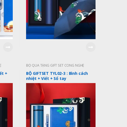
Ệ
BỘ QUÀ TẶNG GIFT SET CÔNG NGHỆ
ết +
BỘ GIFTSET TYL02-3 : Bình cách
nhiệt + Viết + Sổ tay