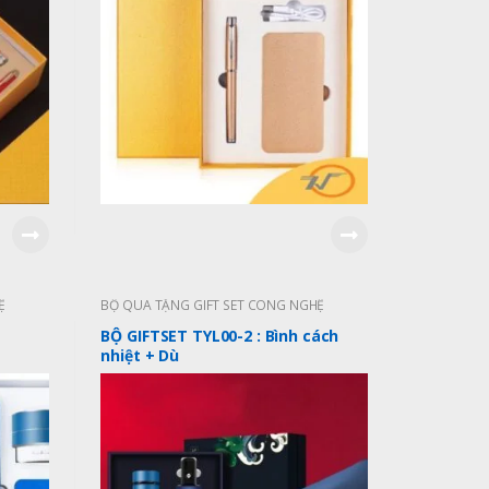
Ệ
BỘ QUÀ TẶNG GIFT SET CÔNG NGHỆ
BỘ GIFTSET TYL00-2 : Bình cách
nhiệt + Dù