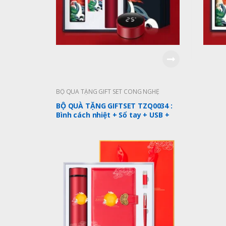
BỘ QUÀ TẶNG GIFT SET CÔNG NGHỆ
BỘ QUÀ TẶNG GIFTSET TZQ0034 :
Bình cách nhiệt + Sổ tay + USB +
VIẾT