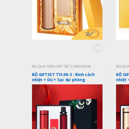
BỘ QUÀ TẶNG GIFT SET CÔNG NGHỆ
BỘ QUÀ
BỘ GIFTSET TYL00-3 : Bình cách
BỘ GIF
nhiệt + Dù + Sạc dự phòng
nhiệt 