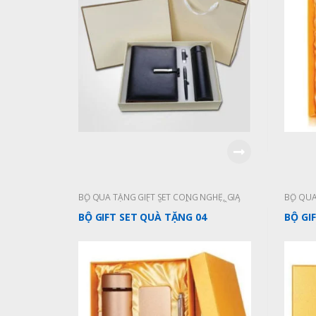
BỘ QUÀ TẶNG GIFT SET CÔNG NGHỆ
,
GIÁ
BỘ QUÀ
TỪ 200-500K
,
QUÀ TẶNG CÔNG NGHỆ
,
SẢN
TỪ 200
PHẨM MỚI CẬP NHẬT
PHẨM M
BỘ GIFT SET QUÀ TẶNG 04
BỘ GI