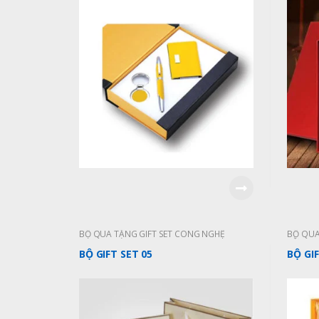
BỘ QUÀ TẶNG GIFT SET CÔNG NGHỆ
BỘ QUÀ
TỪ 200
PHẨM M
BỘ GIFT SET 05
BỘ GI