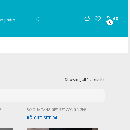
Search
₫
0
for:
0
Showing all 17 results
Ệ
BỘ QUÀ TẶNG GIFT SET CÔNG NGHỆ
BỘ GIFT SET 04