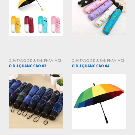
QUÀ TẶNG Ô DÙ
,
SẢN PHẨM MỚI
QUÀ TẶNG Ô DÙ
,
SẢN PHẨM MỚI
CẬP NHẬT
CẬP NHẬT
Ô DÙ QUẢNG CÁO 03
Ô DÙ QUẢNG CÁO 04