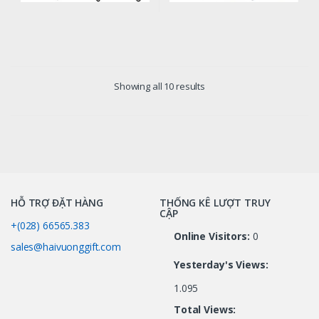
Showing all 10 results
HỖ TRỢ ĐẶT HÀNG
THỐNG KÊ LƯỢT TRUY
CẬP
+(028) 66565.383
Online Visitors:
0
sales@haivuonggift.com
Yesterday's Views:
1.095
Total Views: