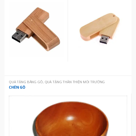
SẢN PHẨM ĐƯỢC LÀM TỪ
NGUYÊN LIỆU TỰ NHIÊN
,
SẢN
PHẨM MỚI CẬP NHẬT
QUÀ TẶNG BẰNG GỖ
,
QUÀ TẶNG THÂN THIỆN MÔI TRƯỜNG
CHÉN GỖ