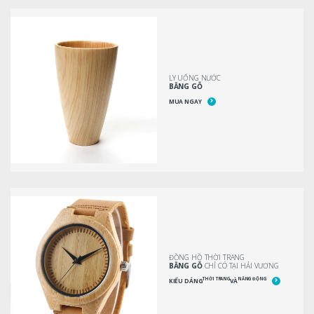
LY UỐNG NƯỚC
BẰNG GỖ
MUA NGAY
ĐỒNG HỒ THỜI TRANG
BẰNG GỖ
CHỈ CÓ TẠI HẢI VƯƠNG
THỜI TRANG
NĂNG ĐỘNG
KIỂU DÁNG
VÀ