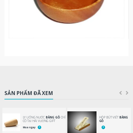
SẢN PHẨM ĐÃ XEM
LY UỐNG NƯỚC
BẰNG GỖ
CHỈ
HỘP BÚT VIẾT
BẰNG
CÓ TẠI HẢI VƯƠNG GIFT
GỖ
Mua ngay