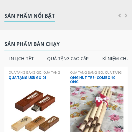
r
o
SẢN PHẨM NỔI BẬT
u
s
SẢN PHẨM BÁN CHẠY
e
IN LỊCH TẾT
QUÀ TẶNG CAO CẤP
KỈ NIỆM CH
l
T
QUÀ TẶNG BẰNG GỖ
,
QUÀ TẶNG
QUÀ TẶNG BẰNG GỖ
,
QUÀ TẶNG
THÂN THIỆN MÔI TRƯỜNG
,
QUÀ
THÂN THIỆN MÔI TRƯỜNG
,
SẢN
QUÀ TẶNG USB GỖ 01
ỐNG HÚT TRE- COMBO 10
TẶNG USB
,
QUÀ TẶNG VĂN
PHẨM MỚI CẬP NHẬT
ỐNG
a
PHÒNG
b
s