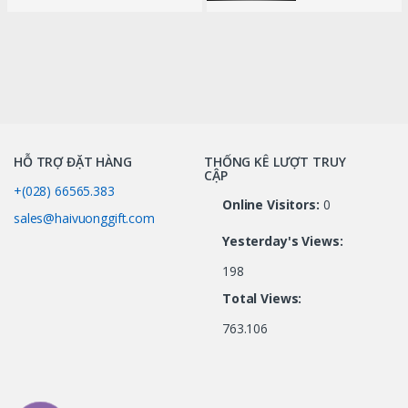
HỖ TRỢ ĐẶT HÀNG
THỐNG KÊ LƯỢT TRUY
CẬP
+(028) 66565.383
Online Visitors:
0
sales@haivuonggift.com
Yesterday's Views:
198
Total Views:
763.106