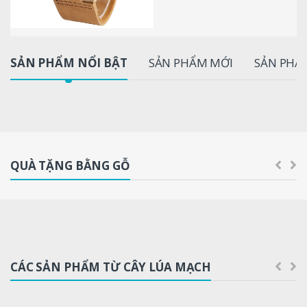
P
SẢN PHẨM NỔI BẬT
SẢN PHẨM MỚI
SẢN PHẨ
r
o
d
QUÀ TẶNG BẰNG GỖ
u
c
t
C
CÁC SẢN PHẨM TỪ CÂY LÚA MẠCH
a