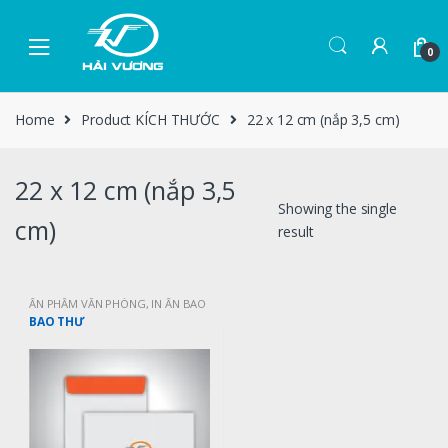
0
Home
Product KÍCH THƯỚC
22 x 12 cm (nắp 3,5 cm)
22 x 12 cm (nắp 3,5
Showing the single
cm)
result
ẤN PHẨM VĂN PHÒNG
,
IN ẤN BAO
THƯ
BAO THƯ