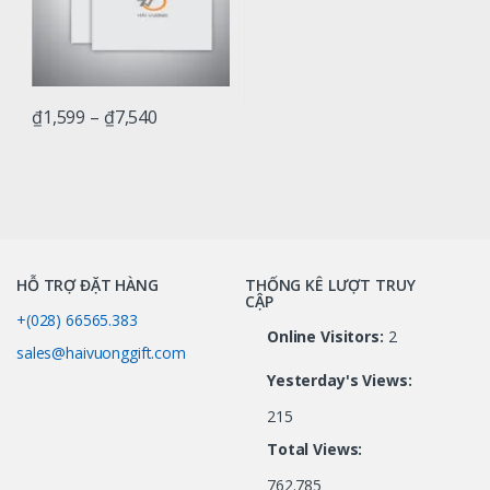
₫
1,599
–
₫
7,540
HỖ TRỢ ĐẶT HÀNG
THỐNG KÊ LƯỢT TRUY
CẬP
+(028) 66565.383
Online Visitors:
2
sales@haivuonggift.com
Yesterday's Views:
215
Total Views:
762.785