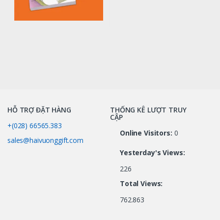
HỖ TRỢ ĐẶT HÀNG
THỐNG KÊ LƯỢT TRUY
CẬP
+(028) 66565.383
Online Visitors:
0
sales@haivuonggift.com
Yesterday's Views:
226
Total Views:
762.863