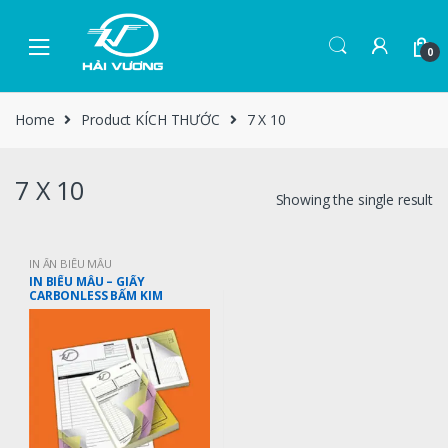
0
Home
Product KÍCH THƯỚC
7 X 10
7 X 10
Showing the single result
IN ẤN BIỂU MẪU
IN BIỂU MẪU – GIẤY
CARBONLESS BẤM KIM