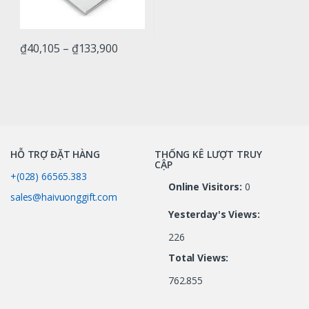
₫
40,105
–
₫
133,900
HỖ TRỢ ĐẶT HÀNG
THỐNG KÊ LƯỢT TRUY
CẬP
+(028) 66565.383
Online Visitors:
0
sales@haivuonggift.com
Yesterday's Views:
226
Total Views:
762.855