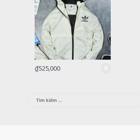
₫
525,000
Tìm
kiếm
cho: