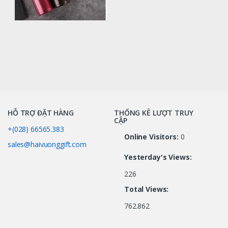
HỖ TRỢ ĐẶT HÀNG
THỐNG KÊ LƯỢT TRUY
CẬP
+(028) 66565.383
Online Visitors:
0
sales@haivuonggift.com
Yesterday's Views:
226
Total Views:
762.862