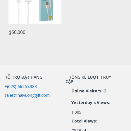
₫
60,000
HỖ TRỢ ĐẶT HÀNG
THỐNG KÊ LƯỢT TRUY
CẬP
+(028) 66565.383
Online Visitors:
2
sales@haivuonggift.com
Yesterday's Views:
1.095
Total Views:
764.944