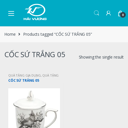
0
Home
Products tagged “CỐC SỨ TRẮNG 05”
CỐC SỨ TRẮNG 05
Showing the single result
QUÀ TẶNG GIA DỤNG
,
QUÀ TẶNG
GIA DỤNG GỐM SỨ
CỐC SỨ TRẮNG 05