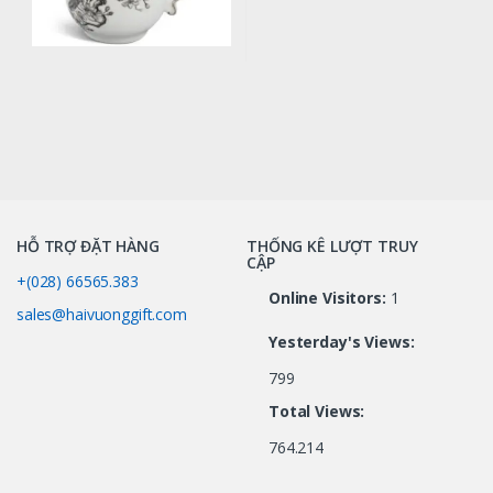
HỖ TRỢ ĐẶT HÀNG
THỐNG KÊ LƯỢT TRUY
CẬP
+(028) 66565.383
Online Visitors:
1
sales@haivuonggift.com
Yesterday's Views:
799
Total Views:
764.214