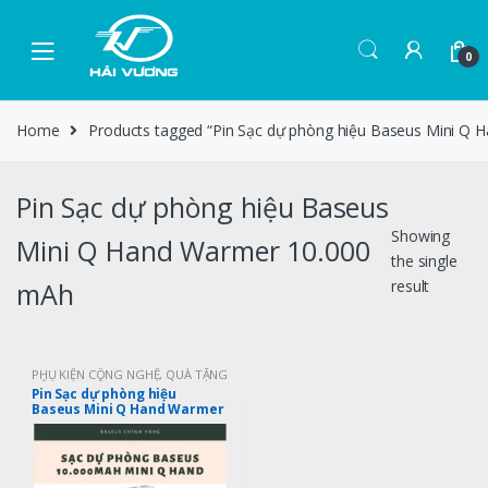
0
Home
Products tagged “Pin Sạc dự phòng hiệu Baseus Mini Q
Pin Sạc dự phòng hiệu Baseus
Showing
Mini Q Hand Warmer 10.000
the single
mAh
result
PHỤ KIỆN CÔNG NGHỆ
,
QUÀ TẶNG
CÔNG NGHỆ
Pin Sạc dự phòng hiệu
Baseus Mini Q Hand Warmer
10.000 mAh