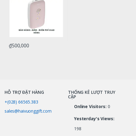
₫
500,000
HỖ TRỢ ĐẶT HÀNG
THỐNG KÊ LƯỢT TRUY
CẬP
+(028) 66565.383
Online Visitors:
0
sales@haivuonggift.com
Yesterday's Views:
198