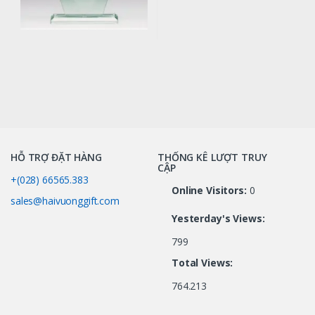
HỖ TRỢ ĐẶT HÀNG
THỐNG KÊ LƯỢT TRUY
CẬP
+(028) 66565.383
Online Visitors:
0
sales@haivuonggift.com
Yesterday's Views:
799
Total Views:
764.213