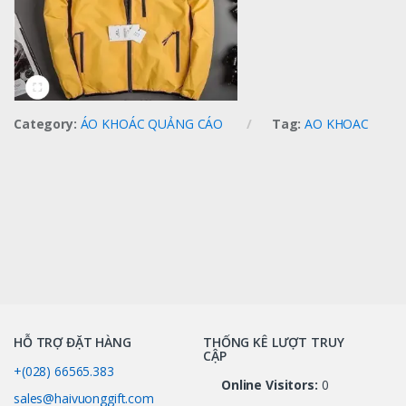
Category:
ÁO KHOÁC QUẢNG CÁO
Tag:
AO KHOAC
HỖ TRỢ ĐẶT HÀNG
THỐNG KÊ LƯỢT TRUY
CẬP
+(028) 66565.383
Online Visitors:
0
sales@haivuonggift.com