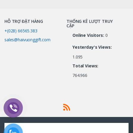
HỖ TRỢ ĐẶT HÀNG
THỐNG KÊ LƯỢT TRUY
CẬP
+(028) 66565.383
Online Visitors:
0
sales@haivuonggift.com
Yesterday's Views:
1.095
Total Views:
764.966