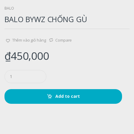
BALO
BALO BYWZ CHỐNG GÙ
Thêm vào giỏ hàng
Compare
₫
450,000
Q
u
a
n
t
Add to cart
i
t
y