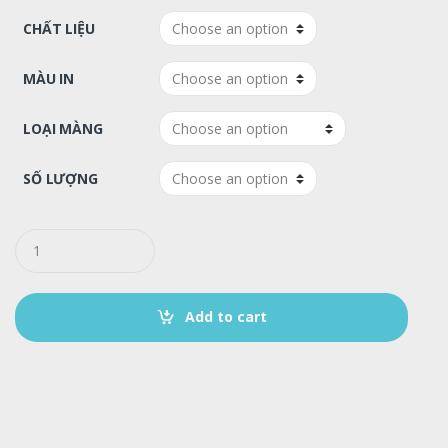
CHẤT LIỆU
MÀU IN
LOẠI MÀNG
SỐ LƯỢNG
Q
u
a
n
t
Add to cart
i
t
y