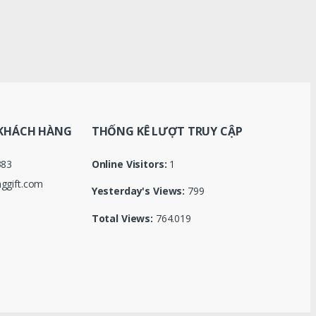
KHÁCH HÀNG
THỐNG KÊ LƯỢT TRUY CẬP
383
Online Visitors:
1
ggift.com
Yesterday's Views:
799
Total Views:
764.019