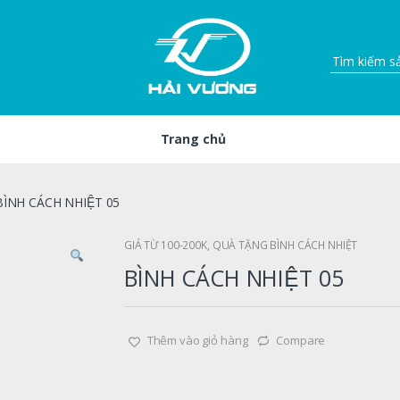
Trang chủ
BÌNH CÁCH NHIỆT 05
GIÁ TỪ 100-200K
,
QUÀ TẶNG BÌNH CÁCH NHIỆT
BÌNH CÁCH NHIỆT 05
Thêm vào giỏ hàng
Compare