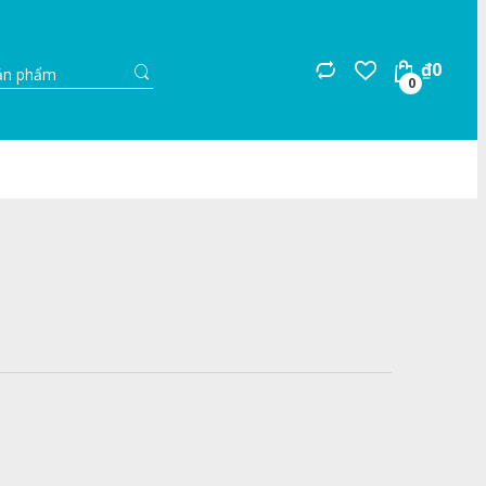
Search
₫
0
for:
0