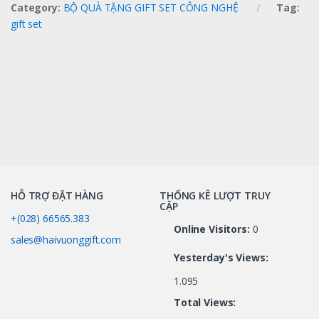
Category:
BỘ QUÀ TẶNG GIFT SET CÔNG NGHỆ
Tag:
gift set
HỖ TRỢ ĐẶT HÀNG
THỐNG KÊ LƯỢT TRUY
CẬP
+(028) 66565.383
Online Visitors:
0
sales@haivuonggift.com
Yesterday's Views:
1.095
Total Views: