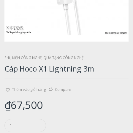
PHỤ KIỆN CÔNG NGHỆ
,
QUÀ TẶNG CÔNG NGHỆ
Cáp Hoco X1 Lightning 3m
Thêm vào giỏ hàng
Compare
₫
67,500
Q
u
a