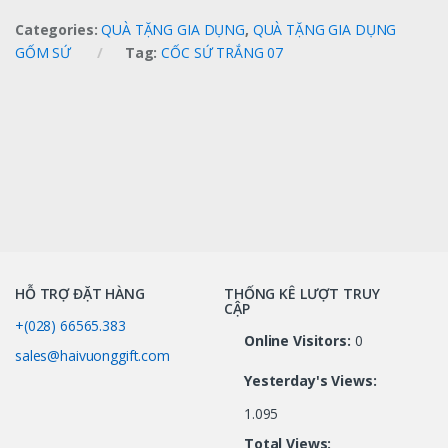
Categories:
QUÀ TẶNG GIA DỤNG
,
QUÀ TẶNG GIA DỤNG
GỐM SỨ
Tag:
CỐC SỨ TRẮNG 07
HỖ TRỢ ĐẶT HÀNG
THỐNG KÊ LƯỢT TRUY
CẬP
+(028) 66565.383
Online Visitors:
0
sales@haivuonggift.com
Yesterday's Views:
1.095
Total Views: