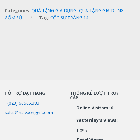
Categories:
QUÀ TẶNG GIA DỤNG
,
QUÀ TẶNG GIA DỤNG
GỐM SỨ
Tag:
CỐC SỨ TRẮNG 14
HỖ TRỢ ĐẶT HÀNG
THỐNG KÊ LƯỢT TRUY
CẬP
+(028) 66565.383
Online Visitors:
0
sales@haivuonggift.com
Yesterday's Views:
1.095
Total Views: