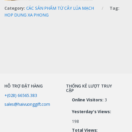
Category:
CÁC SẢN PHẨM TỪ CÂY LÚA MẠCH
Tag:
HOP DUNG XA PHONG
HỖ TRỢ ĐẶT HÀNG
THỐNG KÊ LƯỢT TRUY
CẬP
+(028) 66565.383
Online Visitors:
3
sales@haivuonggift.com
Yesterday's Views:
198
Total Views: