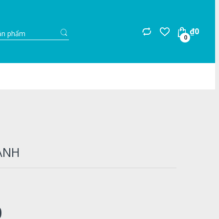
Search
₫
0
for:
0
ANH
0