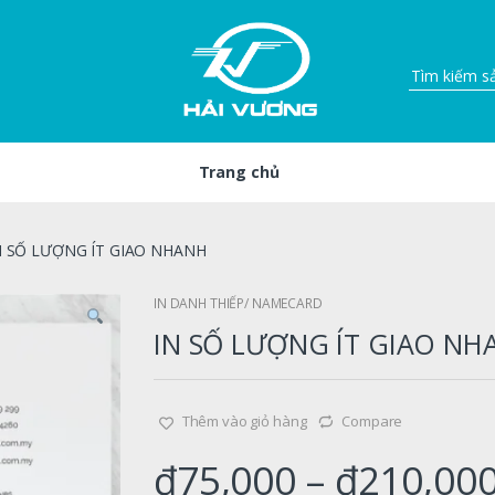
Trang chủ
N SỐ LƯỢNG ÍT GIAO NHANH
IN DANH THIẾP/ NAMECARD
IN SỐ LƯỢNG ÍT GIAO NH
Thêm vào giỏ hàng
Compare
₫
75,000
–
₫
210,00