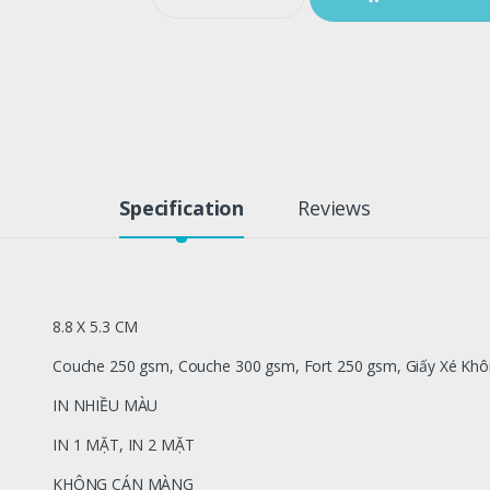
a
n
t
i
t
y
Specification
Reviews
8.8 X 5.3 CM
Couche 250 gsm, Couche 300 gsm, Fort 250 gsm, Giấy Xé Khô
IN NHIỀU MÀU
IN 1 MẶT
,
IN 2 MẶT
KHÔNG CÁN MÀNG