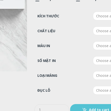
KÍCH THƯỚC
CHẤT LIỆU
MÀU IN
SỐ MẶT IN
LOẠI MÀNG
ĐỤC LỖ
Q
Add to cart
u