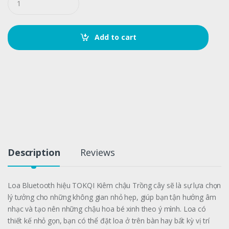
u
a
n
t
Add to cart
i
t
y
Description
Reviews
Loa Bluetooth hiệu TOKQI Kiêm chậu Trồng cây sẽ là sự lựa chọn
lý tưởng cho những không gian nhỏ hẹp, giúp bạn tận hưởng âm
nhạc và tạo nên những chậu hoa bé xinh theo ý mình. Loa có
thiết kế nhỏ gọn, bạn có thể đặt loa ở trên bàn hay bất kỳ vị trí