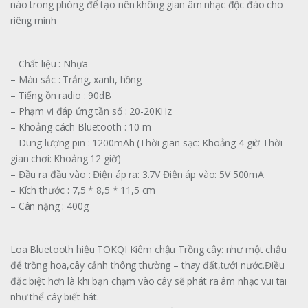
nào trong phòng để tạo nên không gian âm nhạc độc đáo cho
riêng mình
– Chất liệu : Nhựa
– Màu sắc : Trắng, xanh, hồng
– Tiếng ồn radio : 90dB
– Phạm vi đáp ứng tần số : 20-20KHz
– Khoảng cách Bluetooth : 10 m
– Dung lượng pin : 1200mAh (Thời gian sạc: Khoảng 4 giờ Thời
gian chơi: Khoảng 12 giờ)
– Đầu ra đầu vào : Điện áp ra: 3.7V Điện áp vào: 5V 500mA
– Kích thước : 7,5 * 8,5 * 11,5 cm
– Cân nặng : 400g
Loa Bluetooth hiệu TOKQI Kiêm chậu Trồng cây: như một chậu
để trồng hoa,cây cảnh thông thường – thay đất,tưới nước.Điều
đặc biệt hơn là khi bạn chạm vào cây sẽ phát ra âm nhạc vui tai
như thể cây biết hát.