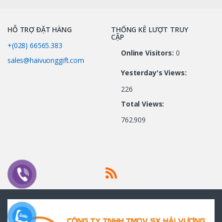
HỖ TRỢ ĐẶT HÀNG
THỐNG KÊ LƯỢT TRUY
CẬP
+(028) 66565.383
Online Visitors:
0
sales@haivuonggift.com
Yesterday's Views:
226
Total Views:
762.909