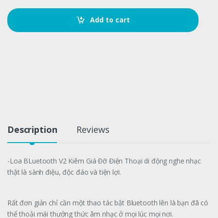
n
t
Add to cart
i
t
y
Description
Reviews
-Loa BLuetooth V2 Kiêm Giá Đỡ Điện Thoại di động nghe nhạc
thật là sành điệu, độc đáo và tiện lợi.
Rất đơn giản chỉ cần một thao tác bật Bluetooth lên là bạn đã có
thể thoải mái thưởng thức âm nhạc ở mọi lúc mọi nơi.