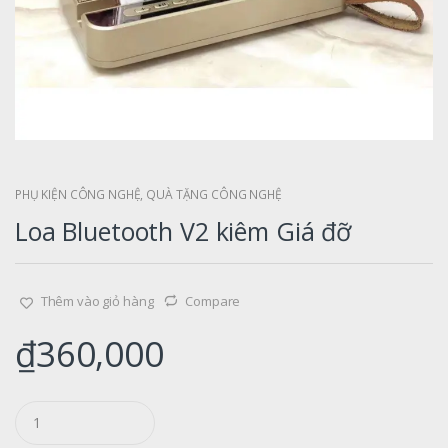
PHỤ KIỆN CÔNG NGHỆ
,
QUÀ TẶNG CÔNG NGHỆ
Loa Bluetooth V2 kiêm Giá đỡ
Thêm vào giỏ hàng
Compare
₫
360,000
Q
u
a