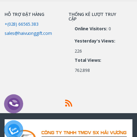
HỖ TRỢ ĐẶT HÀNG
THỐNG KÊ LƯỢT TRUY
CẬP
+(028) 66565.383
Online Visitors:
0
sales@haivuonggift.com
Yesterday's Views:
226
Total Views:
762.898