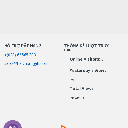
HỖ TRỢ ĐẶT HÀNG
THỐNG KÊ LƯỢT TRUY
CẬP
+(028) 66565.383
Online Visitors:
0
sales@haivuonggift.com
Yesterday's Views:
799
Total Views:
764.699