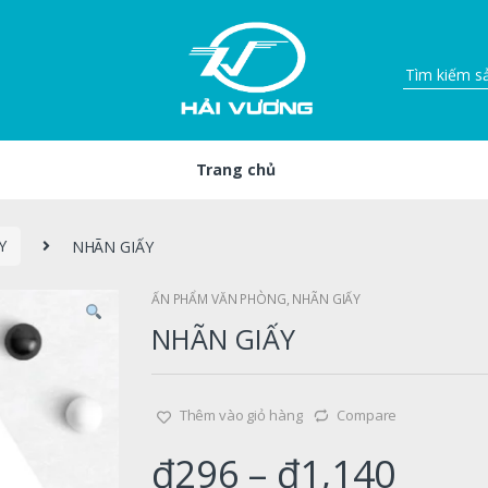
Trang chủ
Y
NHÃN GIẤY
ẤN PHẨM VĂN PHÒNG
,
NHÃN GIẤY
NHÃN GIẤY
Thêm vào giỏ hàng
Compare
₫
296
–
₫
1,140