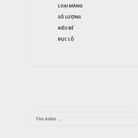
LOẠI MÀNG
SỐ LƯỢNG
KIỂU BẾ
ĐỤC LỖ
Tìm
kiếm
cho: