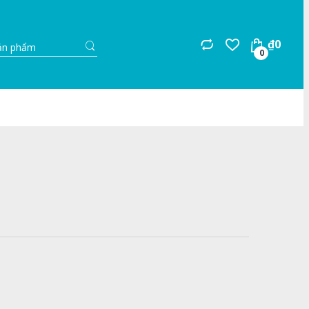
Search
₫
0
for:
0