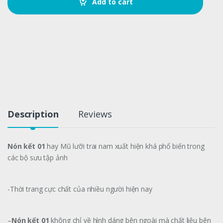
Add to cart
i
t
y
Description
Reviews
Nón kết 01
hay Mũ lưỡi trai nam xuất hiện khá phổ biến trong
các bộ sưu tập ảnh
-Thời trang cực chất của nhiều người hiện nay
–
Nón kết 01
không chỉ về hình dáng bên ngoài mà chất liệu bên