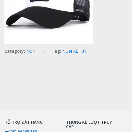
Category:
NÓN
Tag:
NÓN KẾT 01
HỖ TRỢ ĐẶT HÀNG
THỐNG KÊ LƯỢT TRUY
CẬP
+(028) 66565.383