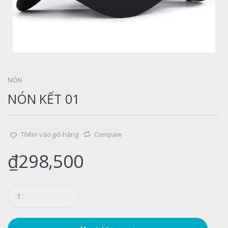
NÓN
NÓN KẾT 01
Thêm vào giỏ hàng
Compare
₫
298,500
Q
u
a
n
t