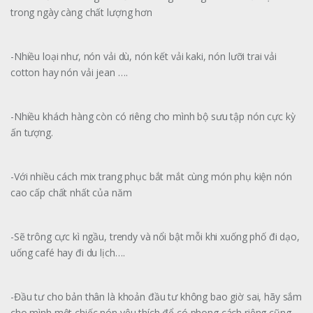
trong ngày càng chất lượng hơn
-Nhiều loại như, nón vải dù, nón kết vải kaki, nón lưỡi trai vải
cotton hay nón vải jean ….
-Nhiều khách hàng còn có riêng cho mình bộ sưu tập nón cực kỳ
ấn tượng.
-Với nhiều cách mix trang phục bắt mắt cùng món phụ kiện nón
cao cấp chất nhất của năm
-Sẽ trông cực kì ngầu, trendy và nổi bật mỗi khi xuống phố đi dạo,
uống café hay đi du lịch….
-Đầu tư cho bản thân là khoản đầu tư không bao giờ sai, hãy sắm
cho mình một chiếc nón yêu thích để có phong cách riêng cũng