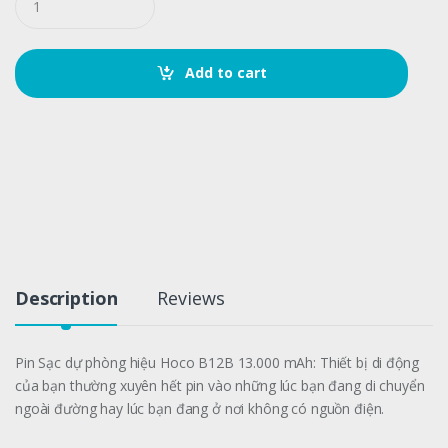
u
a
n
t
Add to cart
i
t
y
Description
Reviews
Pin Sạc dự phòng hiệu Hoco B12B 13.000 mAh: Thiết bị di động
của bạn thường xuyên hết pin vào những lúc bạn đang di chuyển
ngoài đường hay lúc bạn đang ở nơi không có nguồn điện.