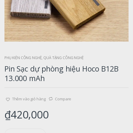
PHỤ KIỆN CÔNG NGHỆ
,
QUÀ TẶNG CÔNG NGHỆ
Pin Sạc dự phòng hiệu Hoco B12B
13.000 mAh
Thêm vào giỏ hàng
Compare
₫
420,000
Q