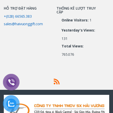
HỖ TRỢ ĐẶT HÀNG
THỐNG KÊ LƯỢT TRUY
CẬP
+(028) 66565.383
Online Visitors:
1
sales@haivuonggift.com
Yesterday's Views:
131
Total Views:
765.076