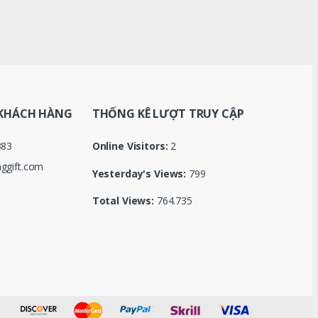
KHÁCH HÀNG
THỐNG KÊ LƯỢT TRUY CẬP
383
Online Visitors:
2
ggift.com
Yesterday's Views:
799
Total Views:
764.735