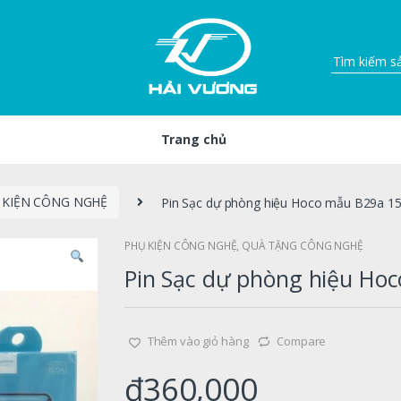
Trang chủ
 KIỆN CÔNG NGHỆ
Pin Sạc dự phòng hiệu Hoco mẫu B29a 1
PHỤ KIỆN CÔNG NGHỆ
,
QUÀ TẶNG CÔNG NGHỆ
Pin Sạc dự phòng hiệu Ho
Thêm vào giỏ hàng
Compare
₫
360,000