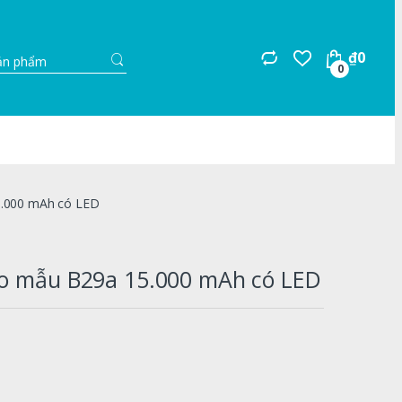
Search
₫
0
for:
0
5.000 mAh có LED
co mẫu B29a 15.000 mAh có LED