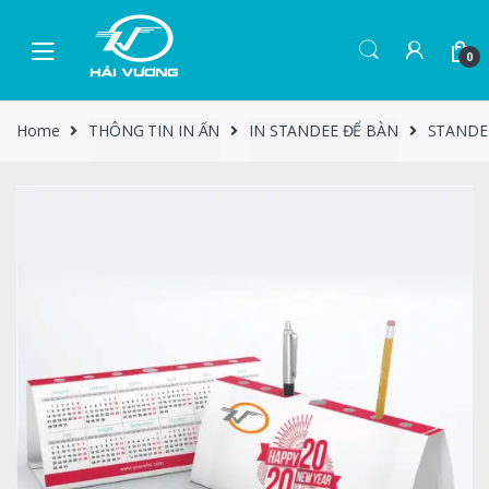
0
Home
THÔNG TIN IN ẤN
IN STANDEE ĐỂ BÀN
STANDE