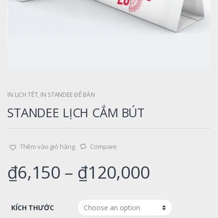
IN LỊCH TẾT
,
IN STANDEE ĐỂ BÀN
STANDEE LỊCH CẮM BÚT
Thêm vào giỏ hàng
Compare
₫
6,150
–
₫
120,000
KÍCH THƯỚC