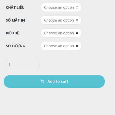
CHẤT LIỆU
SỐ MẶT IN
KIỂU BẾ
SỐ LƯỢNG
Q
u
a
n
t
Add to cart
i
t
y