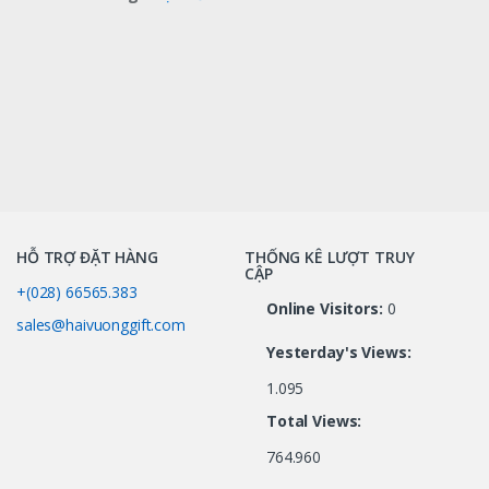
HỖ TRỢ ĐẶT HÀNG
THỐNG KÊ LƯỢT TRUY
CẬP
+(028) 66565.383
Online Visitors:
0
sales@haivuonggift.com
Yesterday's Views:
1.095
Total Views:
764.960