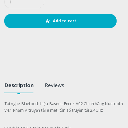
u
a
n
t
Add to cart
i
t
y
Description
Reviews
Tai nghe Bluetooth hiệu Baseus Encok A02 Chính hãng bluetooth
V4.1 Phạm vi truyền tải 8 mét, tần số truyền tải 2.4GHz