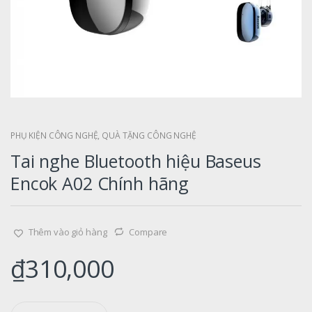
PHỤ KIỆN CÔNG NGHỆ
,
QUÀ TẶNG CÔNG NGHỆ
Tai nghe Bluetooth hiệu Baseus
Encok A02 Chính hãng
Thêm vào giỏ hàng
Compare
₫
310,000
Q