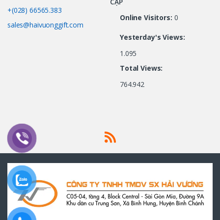
CẬP
+(028) 66565.383
Online Visitors:
0
sales@haivuonggift.com
Yesterday's Views:
1.095
Total Views:
764.942