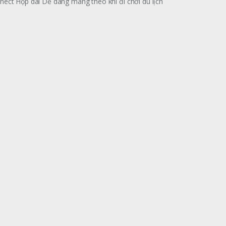
nect Hộp dài Dễ dàng mang theo khi đi chơi du lịch