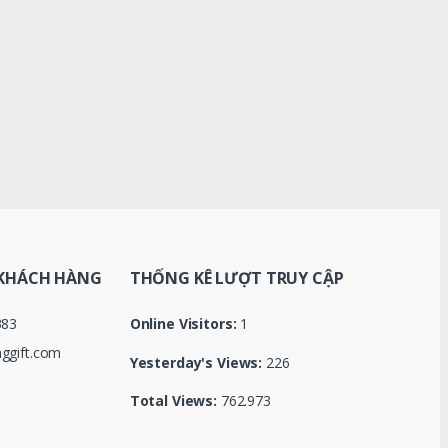
KHÁCH HÀNG
THỐNG KÊ LƯỢT TRUY CẬP
383
Online Visitors:
1
ggift.com
Yesterday's Views:
226
Total Views:
762.973