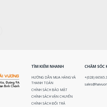
TÌM KIẾM NHANH
CHĂM SÓC 
HƯỚNG DẪN MUA HÀNG VÀ
+(028) 66565.
THANH TOÁN
sales@haivuon
CHÍNH SÁCH BẢO MẬT
CHÍNH SÁCH VẬN CHUYỂN
CHÍNH SÁCH ĐỔI TRẢ