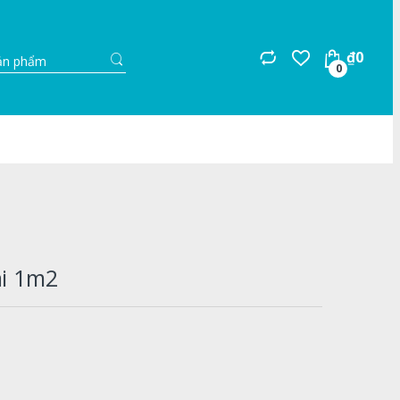
Search
₫
0
for:
0
ài 1m2