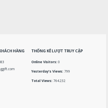
KHÁCH HÀNG
THỐNG KÊ LƯỢT TRUY CẬP
383
Online Visitors:
0
ggift.com
Yesterday's Views:
799
Total Views:
764.232