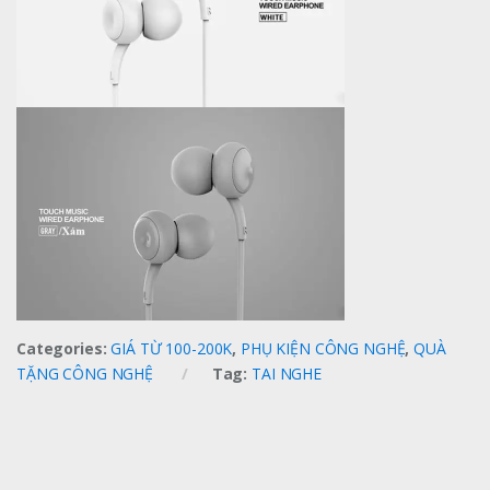
Categories:
GIÁ TỪ 100-200K
,
PHỤ KIỆN CÔNG NGHỆ
,
QUÀ
TẶNG CÔNG NGHỆ
Tag:
TAI NGHE