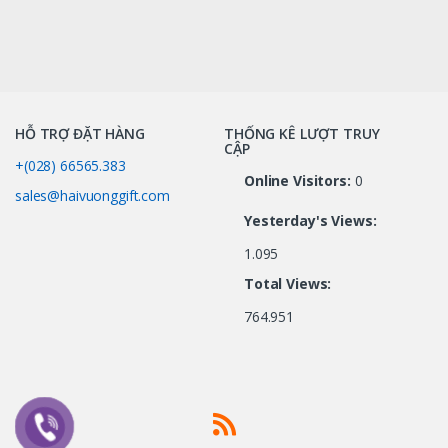
HỖ TRỢ ĐẶT HÀNG
THỐNG KÊ LƯỢT TRUY
CẬP
+(028) 66565.383
Online Visitors:
0
sales@haivuonggift.com
Yesterday's Views:
1.095
Total Views:
764.951