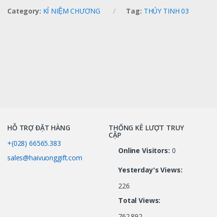
Category:
KỈ NIỆM CHƯƠNG
Tag:
THỦY TINH 03
HỖ TRỢ ĐẶT HÀNG
THỐNG KÊ LƯỢT TRUY
CẬP
+(028) 66565.383
Online Visitors:
0
sales@haivuonggift.com
Yesterday's Views:
226
Total Views:
762.892