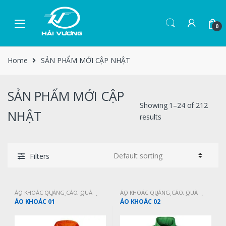
0
Home
SẢN PHẨM MỚI CẬP NHẬT
SẢN PHẨM MỚI CẬP
Showing 1–24 of 212
NHẬT
results
Filters
ÁO KHOÁC QUẢNG CÁO
,
QUÀ
ÁO KHOÁC QUẢNG CÁO
,
QUÀ
TẶNG MAY MẶC
,
SẢN PHẨM MỚI
TẶNG MAY MẶC
,
SẢN PHẨM MỚI
ÁO KHOÁC 01
ÁO KHOÁC 02
CẬP NHẬT
CẬP NHẬT