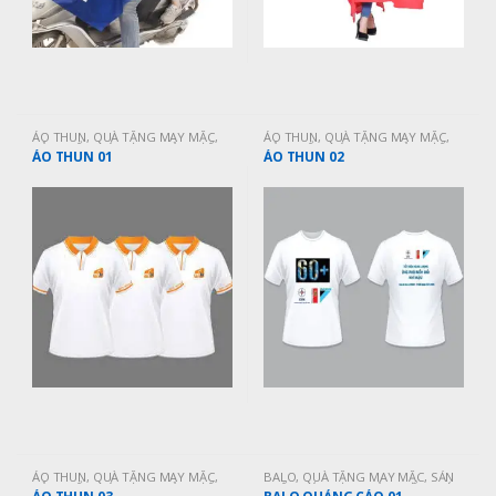
ÁO THUN
,
QUÀ TẶNG MAY MẶC
,
ÁO THUN
,
QUÀ TẶNG MAY MẶC
,
SẢN PHẨM BÁN CHẠY
,
SẢN PHẨM
SẢN PHẨM BÁN CHẠY
,
SẢN PHẨM
ÁO THUN 01
ÁO THUN 02
MỚI CẬP NHẬT
MỚI CẬP NHẬT
ÁO THUN
,
QUÀ TẶNG MAY MẶC
,
BALO
,
QUÀ TẶNG MAY MẶC
,
SẢN
SẢN PHẨM BÁN CHẠY
,
SẢN PHẨM
PHẨM BÁN CHẠY
,
SẢN PHẨM MỚI