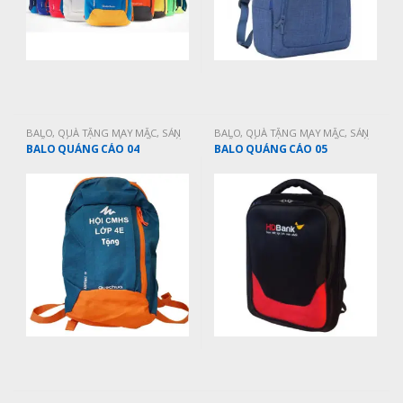
BALO
,
QUÀ TẶNG MAY MẶC
,
SẢN
BALO
,
QUÀ TẶNG MAY MẶC
,
SẢN
PHẨM BÁN CHẠY
,
SẢN PHẨM MỚI
PHẨM BÁN CHẠY
,
SẢN PHẨM MỚI
BALO QUẢNG CÁO 04
BALO QUẢNG CÁO 05
CẬP NHẬT
CẬP NHẬT