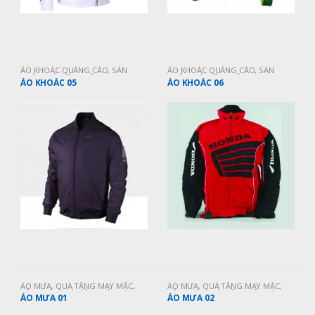
ÁO KHOÁC QUẢNG CÁO
,
SẢN
ÁO KHOÁC QUẢNG CÁO
,
SẢN
PHẨM MỚI CẬP NHẬT
PHẨM MỚI CẬP NHẬT
ÁO KHOÁC 05
ÁO KHOÁC 06
ÁO MƯA
,
QUÀ TẶNG MAY MẶC
,
ÁO MƯA
,
QUÀ TẶNG MAY MẶC
,
SẢN PHẨM MỚI CẬP NHẬT
SẢN PHẨM MỚI CẬP NHẬT
ÁO MƯA 01
ÁO MƯA 02