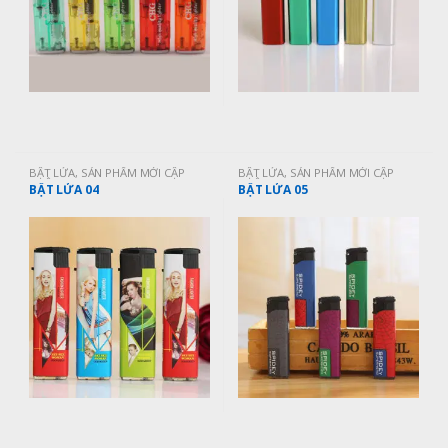
BẬT LỬA
,
SẢN PHẨM MỚI CẬP
BẬT LỬA
,
SẢN PHẨM MỚI CẬP
NHẬT
NHẬT
BẬT LỬA 04
BẬT LỬA 05