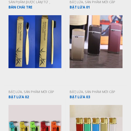
SẢN PHẨM ĐƯỢC LÀM TỪ
BẬT LỬA
,
SẢN PHẨM MỚI CẬP
NGUYÊN LIỆU TỰ NHIÊN
,
SẢN
NHẬT
BÀN CHẢI TRE
BẬT LỬA 01
PHẨM MỚI CẬP NHẬT
BẬT LỬA
,
SẢN PHẨM MỚI CẬP
BẬT LỬA
,
SẢN PHẨM MỚI CẬP
NHẬT
NHẬT
BẬT LỬA 02
BẬT LỬA 03