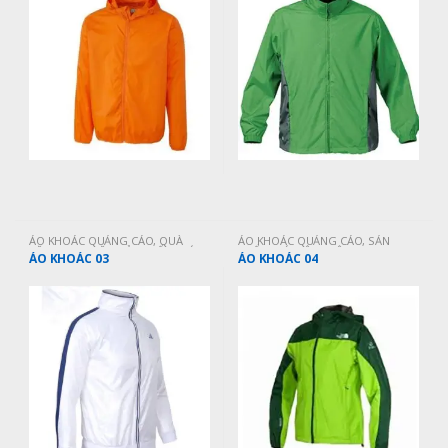
ÁO KHOÁC QUẢNG CÁO
,
QUÀ
ÁO KHOÁC QUẢNG CÁO
,
SẢN
TẶNG MAY MẶC
,
SẢN PHẨM MỚI
PHẨM MỚI CẬP NHẬT
ÁO KHOÁC 03
ÁO KHOÁC 04
CẬP NHẬT