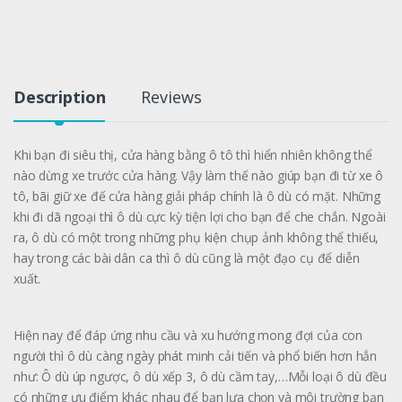
Description
Reviews
Khi bạn đi siêu thị, cửa hàng bằng ô tô thì hiển nhiên không thể
nào dừng xe trước cửa hàng. Vậy làm thế nào giúp bạn đi từ xe ô
tô, bãi giữ xe đế cửa hàng giải pháp chính là ô dù có mặt. Những
khi đi dã ngoại thì ô dù cực kỳ tiện lợi cho bạn để che chắn. Ngoài
ra, ô dù có một trong những phụ kiện chụp ảnh không thể thiếu,
hay trong các bài dân ca thì ô dù cũng là một đạo cụ để diễn
xuất.
Hiện nay để đáp ứng nhu cầu và xu hướng mong đợi của con
người thì ô dù càng ngày phát minh cải tiến và phổ biến hơn hẳn
như: Ô dù úp ngược, ô dù xếp 3, ô dù cầm tay,…Mỗi loại ô dù đều
có những ưu điểm khác nhau để bạn lựa chọn và môi trường bạn