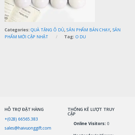
Categories:
QUÀ TẶNG Ô DÙ
,
SẢN PHẨM BÁN CHẠY
,
SẢN
PHẨM MỚI CẬP NHẬT
Tag:
O DU
HỖ TRỢ ĐẶT HÀNG
THỐNG KÊ LƯỢT TRUY
CẬP
+(028) 66565.383
Online Visitors:
0
sales@haivuonggift.com