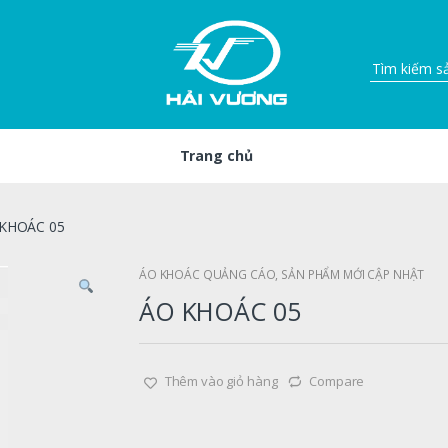
Trang chủ
 KHOÁC 05
ÁO KHOÁC QUẢNG CÁO
,
SẢN PHẨM MỚI CẬP NHẬT
ÁO KHOÁC 05
Thêm vào giỏ hàng
Compare