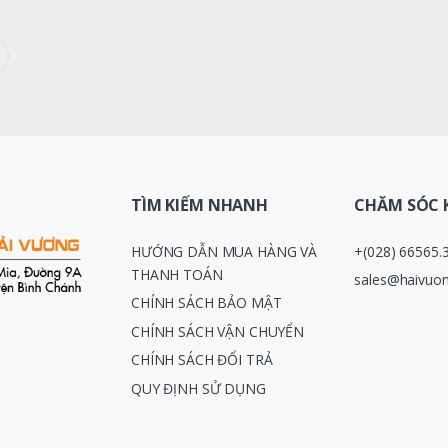
TÌM KIẾM NHANH
CHĂM SÓC 
HƯỚNG DẪN MUA HÀNG VÀ
+(028) 66565.
THANH TOÁN
sales@haivuon
CHÍNH SÁCH BẢO MẬT
CHÍNH SÁCH VẬN CHUYỂN
CHÍNH SÁCH ĐỔI TRẢ
QUY ĐỊNH SỬ DỤNG