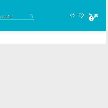
Search
₫
0
for:
0