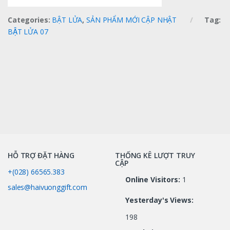
Categories:
BẬT LỬA
,
SẢN PHẨM MỚI CẬP NHẬT
Tag:
BẬT LỬA 07
HỖ TRỢ ĐẶT HÀNG
THỐNG KÊ LƯỢT TRUY
CẬP
+(028) 66565.383
Online Visitors:
1
sales@haivuonggift.com
Yesterday's Views:
198