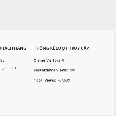
KHÁCH HÀNG
THỐNG KÊ LƯỢT TRUY CẬP
383
Online Visitors:
0
ggift.com
Yesterday's Views:
799
Total Views:
764.639