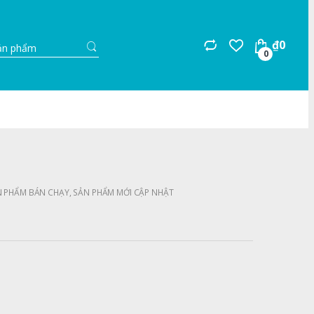
Search
₫
0
for:
0
N PHẨM BÁN CHẠY
,
SẢN PHẨM MỚI CẬP NHẬT