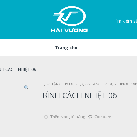
Trang chủ
NH CÁCH NHIỆT 06
QUÀ TẶNG GIA DỤNG
,
QUÀ TẶNG GIA DỤNG INOX
,
SẢ
BÌNH CÁCH NHIỆT 06
Thêm vào giỏ hàng
Compare