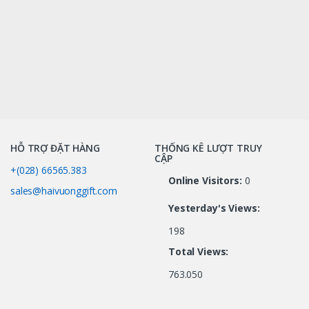
HỖ TRỢ ĐẶT HÀNG
THỐNG KÊ LƯỢT TRUY
CẬP
+(028) 66565.383
Online Visitors:
0
sales@haivuonggift.com
Yesterday's Views:
198
Total Views:
763.050