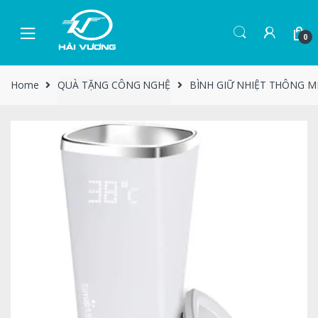
0
Home
QUÀ TẶNG CÔNG NGHỆ
BÌNH GIỮ NHIỆT THÔNG M