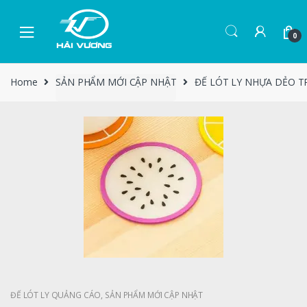
0
Home
SẢN PHẨM MỚI CẬP NHẬT
ĐẾ LÓT LY NHỰA DẺO TR
ĐẾ LÓT LY QUẢNG CÁO
,
SẢN PHẨM MỚI CẬP NHẬT