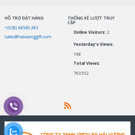
HỖ TRỢ ĐẶT HÀNG
THỐNG KÊ LƯỢT TRUY
CẬP
+(028) 66565.383
Online Visitors:
2
sales@haivuonggift.com
Yesterday's Views:
198
Total Views:
763.552