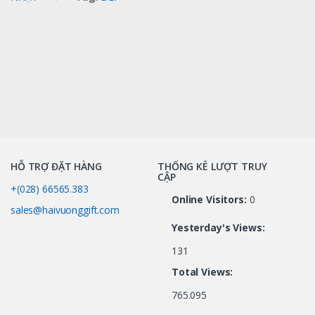
HỖ TRỢ ĐẶT HÀNG
THỐNG KÊ LƯỢT TRUY
CẬP
+(028) 66565.383
Online Visitors:
0
sales@haivuonggift.com
Yesterday's Views:
131
Total Views:
765.095