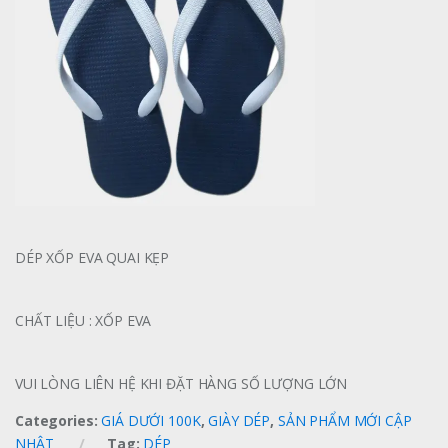
DÉP XỐP EVA QUAI KẸP
CHẤT LIỆU : XỐP EVA
VUI LÒNG LIÊN HỆ KHI ĐẶT HÀNG SỐ LƯỢNG LỚN
Categories:
GIÁ DƯỚI 100K
,
GIÀY DÉP
,
SẢN PHẨM MỚI CẬP
NHẬT
Tag:
DÉP