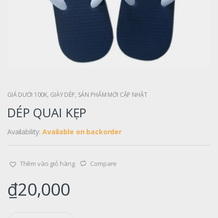
GIÁ DƯỚI 100K
,
GIÀY DÉP
,
SẢN PHẨM MỚI CẬP NHẬT
DÉP QUAI KẸP
Availability:
Available on backorder
Thêm vào giỏ hàng
Compare
₫
20,000
Q