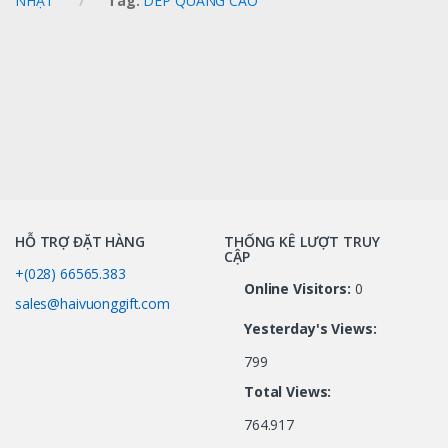
NHẬT
Tag:
DEP QUANG CAO
HỖ TRỢ ĐẶT HÀNG
THỐNG KÊ LƯỢT TRUY
CẬP
+(028) 66565.383
Online Visitors:
0
sales@haivuonggift.com
Yesterday's Views:
799
Total Views:
764.917