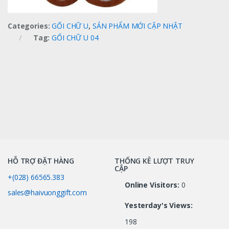
Categories:
GỐI CHỮ U
,
SẢN PHẨM MỚI CẬP NHẬT
Tag:
GỐI CHỮ U 04
HỖ TRỢ ĐẶT HÀNG
THỐNG KÊ LƯỢT TRUY
CẬP
+(028) 66565.383
Online Visitors:
0
sales@haivuonggift.com
Yesterday's Views:
198