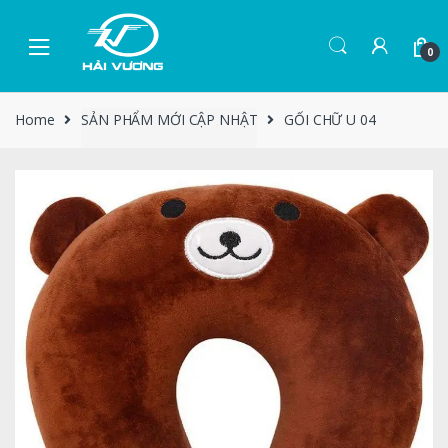
0
Home
SẢN PHẨM MỚI CẬP NHẬT
GỐI CHỮ U 04