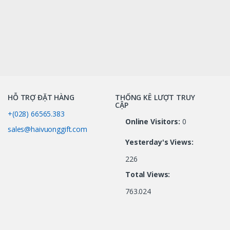
HỖ TRỢ ĐẶT HÀNG
THỐNG KÊ LƯỢT TRUY
CẬP
+(028) 66565.383
Online Visitors:
0
sales@haivuonggift.com
Yesterday's Views:
226
Total Views:
763.024