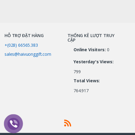
HỖ TRỢ ĐẶT HÀNG
THỐNG KÊ LƯỢT TRUY
CẬP
+(028) 66565.383
Online Visitors:
0
sales@haivuonggift.com
Yesterday's Views:
799
Total Views:
764.917